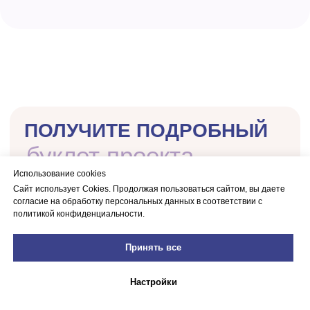
ХОТИТЕ ЗАПИСАТЬСЯ
на просмотр?
Использование cookies
Сайт использует Cokies. Продолжая пользоваться сайтом, вы даете
Узнать больше
согласие на обработку персональных данных в соответствии с
политикой конфиденциальности.
ВОПРОС-ОТВЕТ
Принять все
Настройки