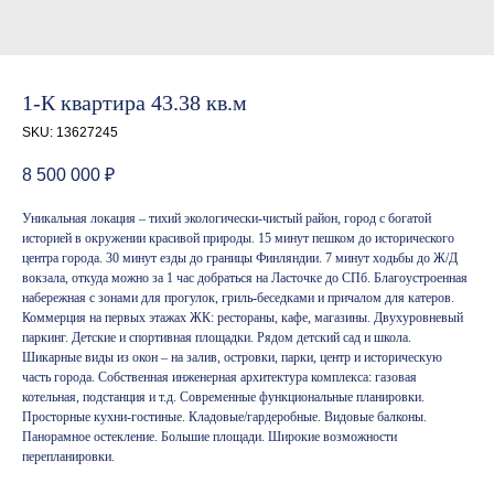
1-К квартира 43.38 кв.м
SKU:
13627245
8 500 000
₽
Уникальная локация – тихий экологически-чистый район, город с богатой
историей в окружении красивой природы. 15 минут пешком до исторического
центра города. 30 минут езды до границы Финляндии. 7 минут ходьбы до Ж/Д
вокзала, откуда можно за 1 час добраться на Ласточке до СПб. Благоустроенная
набережная с зонами для прогулок, гриль-беседками и причалом для катеров.
Коммерция на первых этажах ЖК: рестораны, кафе, магазины. Двухуровневый
паркинг. Детские и спортивная площадки. Рядом детский сад и школа.
Шикарные виды из окон – на залив, островки, парки, центр и историческую
часть города. Собственная инженерная архитектура комплекса: газовая
котельная, подстанция и т.д. Современные функциональные планировки.
Просторные кухни-гостиные. Кладовые/гардеробные. Видовые балконы.
Панорамное остекление. Большие площади. Широкие возможности
перепланировки.