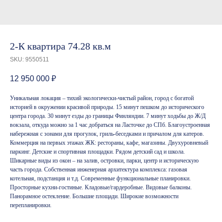
2-К квартира 74.28 кв.м
SKU:
9550511
12 950 000
₽
Уникальная локация – тихий экологически-чистый район, город с богатой
историей в окружении красивой природы. 15 минут пешком до исторического
центра города. 30 минут езды до границы Финляндии. 7 минут ходьбы до Ж/Д
вокзала, откуда можно за 1 час добраться на Ласточке до СПб. Благоустроенная
набережная с зонами для прогулок, гриль-беседками и причалом для катеров.
Коммерция на первых этажах ЖК: рестораны, кафе, магазины. Двухуровневый
паркинг. Детские и спортивная площадки. Рядом детский сад и школа.
Шикарные виды из окон – на залив, островки, парки, центр и историческую
часть города. Собственная инженерная архитектура комплекса: газовая
котельная, подстанция и т.д. Современные функциональные планировки.
Просторные кухни-гостиные. Кладовые/гардеробные. Видовые балконы.
Панорамное остекление. Большие площади. Широкие возможности
перепланировки.