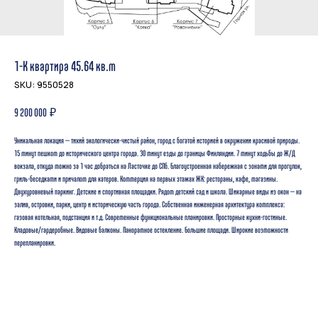
1-К квартира 45.64 кв.м
SKU:
9550528
9 200 000
₽
Уникальная локация – тихий экологически-чистый район, город с богатой историей в окружении красивой природы.
15 минут пешком до исторического центра города. 30 минут езды до границы Финляндии. 7 минут ходьбы до Ж/Д
вокзала, откуда можно за 1 час добраться на Ласточке до СПб. Благоустроенная набережная с зонами для прогулок,
гриль-беседками и причалом для катеров. Коммерция на первых этажах ЖК: рестораны, кафе, магазины.
Двухуровневый паркинг. Детские и спортивная площадки. Рядом детский сад и школа. Шикарные виды из окон – на
залив, островки, парки, центр и историческую часть города. Собственная инженерная архитектура комплекса:
газовая котельная, подстанция и т.д. Современные функциональные планировки. Просторные кухни-гостиные.
Кладовые/гардеробные. Видовые балконы. Панорамное остекление. Большие площади. Широкие возможности
перепланировки.